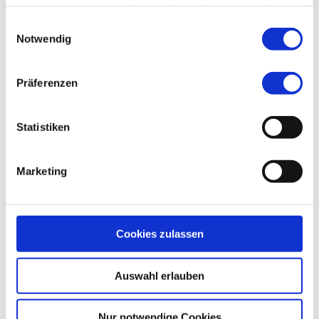
haben oder die sie im Rahmen Ihrer Nutzung der Dienste
Wenn Sie an der Anmietung einer Wohnung
gesammelt haben.
interessiert sind, laden Sie sich bitte die
Einwilligungsauswahl
Notwendig
Selbstauskunft herunter und senden uns diese
ausgefüllt und unterschrieben, per Post, Fax oder
Präferenzen
E-Mail an info@ueckerimmobilien.com, zu.
Selbstauskunft herunterladen
Statistiken
Marketing
Belegungsstand
Cookies zulassen
momentan vermietet
100%
Auswahl erlauben
verfügbare Einheiten
0%
Nur notwendige Cookies