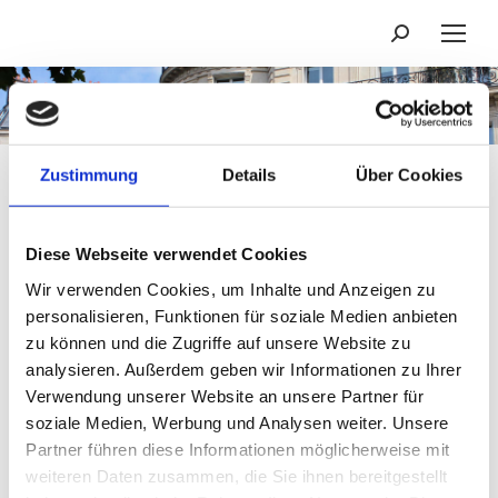
Suchen:
Angebote
Du bist hier:
Zustimmung
Details
Über Cookies
Diese Webseite verwendet Cookies
Hier finden Sie eine
Wir verwenden Cookies, um Inhalte und Anzeigen zu
Auswahl an aktuellen
personalisieren, Funktionen für soziale Medien anbieten
zu können und die Zugriffe auf unsere Website zu
Angeboten
analysieren. Außerdem geben wir Informationen zu Ihrer
Verwendung unserer Website an unsere Partner für
soziale Medien, Werbung und Analysen weiter. Unsere
von Wohnungen und Häusern aus
Partner führen diese Informationen möglicherweise mit
unserem Portfolio.
weiteren Daten zusammen, die Sie ihnen bereitgestellt